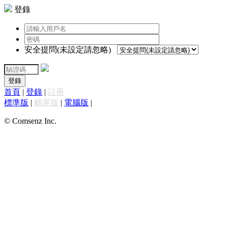
登錄
安全提問(未設定請忽略)
登錄
首頁
|
登錄
|
註冊
標準版
|
觸屏版
|
電腦版
|
© Comsenz Inc.