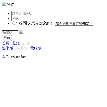
登錄
安全提問(未設定請忽略)
登錄
首頁
|
登錄
|
註冊
標準版
|
觸屏版
|
電腦版
|
© Comsenz Inc.