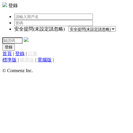
登錄
安全提問(未設定請忽略)
登錄
首頁
|
登錄
|
註冊
標準版
|
觸屏版
|
電腦版
|
© Comsenz Inc.