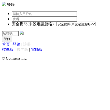
登錄
安全提問(未設定請忽略)
登錄
首頁
|
登錄
|
註冊
標準版
|
觸屏版
|
電腦版
|
© Comsenz Inc.