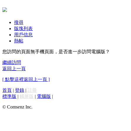
搜尋
版塊列表
用戶信息
熱帖
您訪問的頁面無手機頁面，是否進一步訪問電腦版？
繼續訪問
返回上一頁
[ 點擊這裡返回上一頁 ]
首頁
|
登錄
|
註冊
標準版
|
觸屏版
|
電腦版
|
© Comsenz Inc.