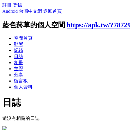
註冊
登錄
Android 台灣中文網
返回首頁
藍色菸草的個人空間
https://apk.tw/?7872
空間首頁
動態
記錄
日誌
相冊
主題
分享
留言板
個人資料
日誌
還沒有相關的日誌