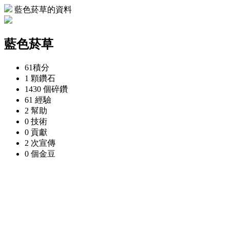
藍色菸草的資料
藍色菸草
61
積分
1 顆
鑽石
1430 個
碎鑽
61
經驗
2
幫助
0
技術
0
貢獻
2 次
宣傳
0 個
金豆