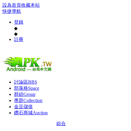
設為首頁
收藏本站
快捷導航
登錄
◆
◆
註冊
討論區
BBS
部落格
Space
群組
Group
專題
Collection
金豆儲值
鑽石商城
Auction
綜合