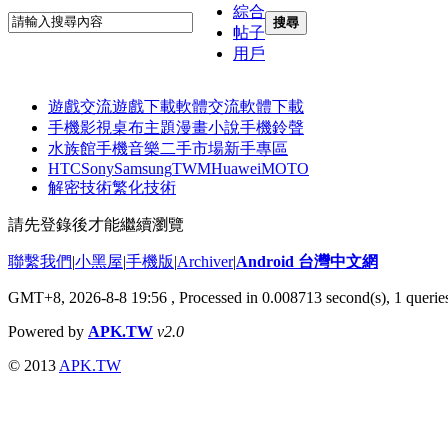
綜合
搜尋
帖子
用戶
遊戲交流
遊戲下載
軟體交流
軟體下載
手機影視
桌布主題
漫畫小說
手機鈴聲
水族館
手機音樂
二手市場
新手專區
HTC
Sony
Samsung
TWM
Huawei
MOTO
解密技術
繁化技術
請先登錄後才能繼續瀏覽
聯繫我們
|
小黑屋
|
手機版
|
Archiver
|
Android 台灣中文網
GMT+8, 2026-8-8 19:56
, Processed in 0.008713 second(s), 1 quer
Powered by
APK.TW
v2.0
© 2013
APK.TW