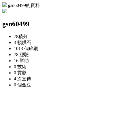
gsn60499的資料
gsn60499
78
積分
3 顆
鑽石
1013 個
碎鑽
78
經驗
16
幫助
0
技術
0
貢獻
4 次
宣傳
0 個
金豆