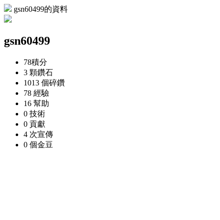
gsn60499的資料
gsn60499
78
積分
3 顆
鑽石
1013 個
碎鑽
78
經驗
16
幫助
0
技術
0
貢獻
4 次
宣傳
0 個
金豆