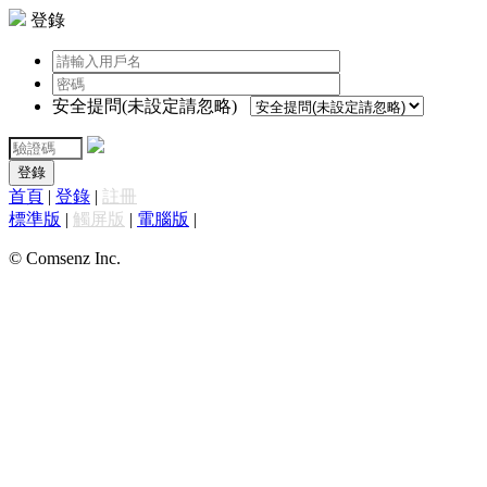
登錄
安全提問(未設定請忽略)
登錄
首頁
|
登錄
|
註冊
標準版
|
觸屏版
|
電腦版
|
© Comsenz Inc.