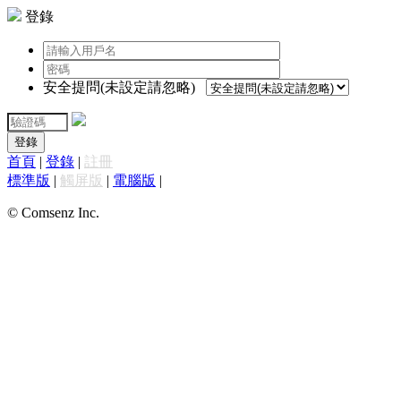
登錄
安全提問(未設定請忽略)
登錄
首頁
|
登錄
|
註冊
標準版
|
觸屏版
|
電腦版
|
© Comsenz Inc.