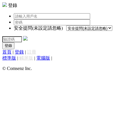
登錄
安全提問(未設定請忽略)
登錄
首頁
|
登錄
|
註冊
標準版
|
觸屏版
|
電腦版
|
© Comsenz Inc.