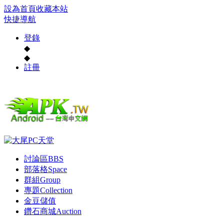
設為首頁
收藏本站
快捷導航
登錄
◆
◆
註冊
討論區
BBS
部落格
Space
群組
Group
專題
Collection
金豆儲值
鑽石商城
Auction