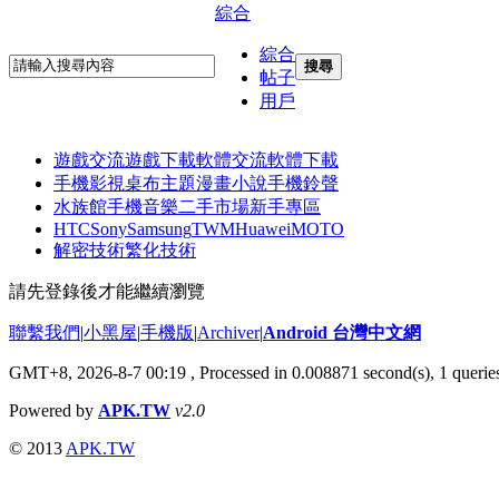
綜合
綜合
搜尋
帖子
用戶
遊戲交流
遊戲下載
軟體交流
軟體下載
手機影視
桌布主題
漫畫小說
手機鈴聲
水族館
手機音樂
二手市場
新手專區
HTC
Sony
Samsung
TWM
Huawei
MOTO
解密技術
繁化技術
請先登錄後才能繼續瀏覽
聯繫我們
|
小黑屋
|
手機版
|
Archiver
|
Android 台灣中文網
GMT+8, 2026-8-7 00:19
, Processed in 0.008871 second(s), 1 quer
Powered by
APK.TW
v2.0
© 2013
APK.TW