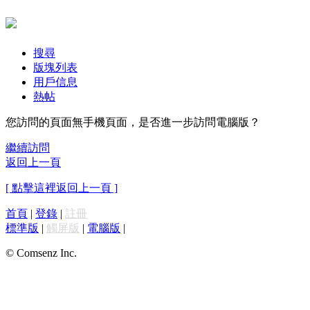
搜尋
版塊列表
用戶信息
熱帖
您訪問的頁面無手機頁面，是否進一步訪問電腦版？
繼續訪問
返回上一頁
[ 點擊這裡返回上一頁 ]
首頁
|
登錄
|
註冊
標準版
|
觸屏版
|
電腦版
|
© Comsenz Inc.