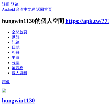
註冊
登錄
Android 台灣中文網
返回首頁
hungwin1130的個人空間
https://apk.tw/?
空間首頁
動態
記錄
日誌
相冊
主題
分享
留言板
個人資料
頭像
hungwin1130