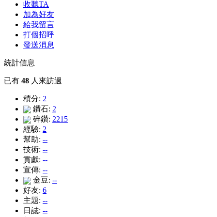
收聽TA
加為好友
給我留言
打個招呼
發送消息
統計信息
已有
48
人來訪過
積分:
2
鑽石:
2
碎鑽:
2215
經驗:
2
幫助:
--
技術:
--
貢獻:
--
宣傳:
--
金豆:
--
好友:
6
主題:
--
日誌:
--