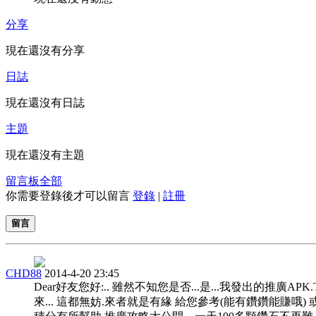
分享
現在還沒有分享
日誌
現在還沒有日誌
主題
現在還沒有主題
留言板
全部
你需要登錄後才可以留言
登錄
|
註冊
留言
CHD88
2014-4-20 23:45
Dear好友您好:.. 雖然不知您是否...是...我發出的推廣APK
來... 這都無妨.來者就是有緣 給您參考(能有鑽鑽能賺哦) 