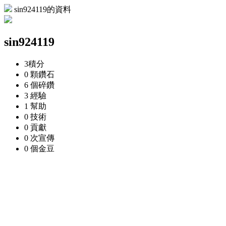
sin924119的資料
sin924119
3
積分
0 顆
鑽石
6 個
碎鑽
3
經驗
1
幫助
0
技術
0
貢獻
0 次
宣傳
0 個
金豆