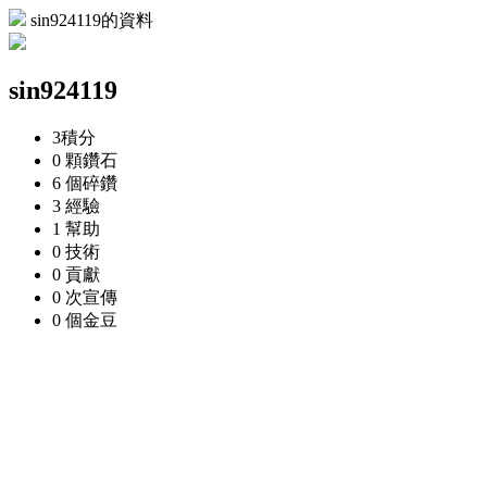
sin924119的資料
sin924119
3
積分
0 顆
鑽石
6 個
碎鑽
3
經驗
1
幫助
0
技術
0
貢獻
0 次
宣傳
0 個
金豆