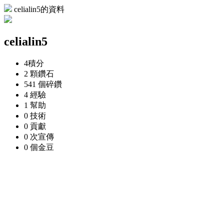
celialin5的資料
celialin5
4
積分
2 顆
鑽石
541 個
碎鑽
4
經驗
1
幫助
0
技術
0
貢獻
0 次
宣傳
0 個
金豆