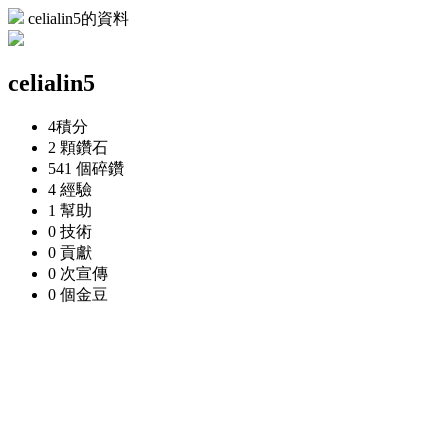
celialin5的資料
celialin5
4
積分
2 顆
鑽石
541 個
碎鑽
4
經驗
1
幫助
0
技術
0
貢獻
0 次
宣傳
0 個
金豆