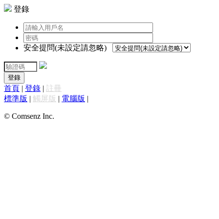
登錄
安全提問(未設定請忽略)
登錄
首頁
|
登錄
|
註冊
標準版
|
觸屏版
|
電腦版
|
© Comsenz Inc.