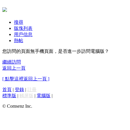
搜尋
版塊列表
用戶信息
熱帖
您訪問的頁面無手機頁面，是否進一步訪問電腦版？
繼續訪問
返回上一頁
[ 點擊這裡返回上一頁 ]
首頁
|
登錄
|
註冊
標準版
|
觸屏版
|
電腦版
|
© Comsenz Inc.