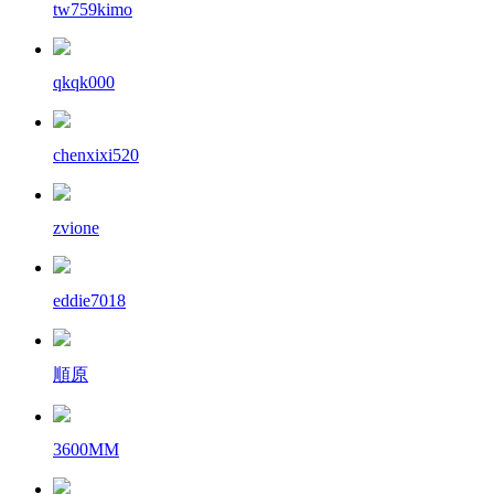
tw759kimo
qkqk000
chenxixi520
zvione
eddie7018
順原
3600MM