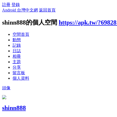
註冊
登錄
Android 台灣中文網
返回首頁
shinn888的個人空間
https://apk.tw/?69828
空間首頁
動態
記錄
日誌
相冊
主題
分享
留言板
個人資料
頭像
shinn888