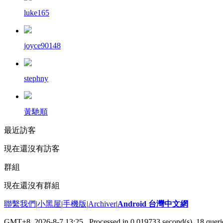
luke165
joyce90148
stephny
黃馳順
最近訪客
現在還沒有訪客
群組
現在還沒有群組
聯繫我們
|
小黑屋
|
手機版
|
Archiver
|
Android 台灣中文網
GMT+8, 2026-8-7 13:25
, Processed in 0.019733 second(s), 18 que