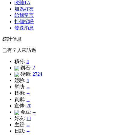
收聽TA
加為好友
給我留言
打個招呼
發送消息
統計信息
已有
7
人來訪過
積分:
4
鑽石:
2
碎鑽:
2724
經驗:
4
幫助:
--
技術:
--
貢獻:
--
宣傳:
20
金豆:
--
好友:
11
主題:
--
日誌:
--