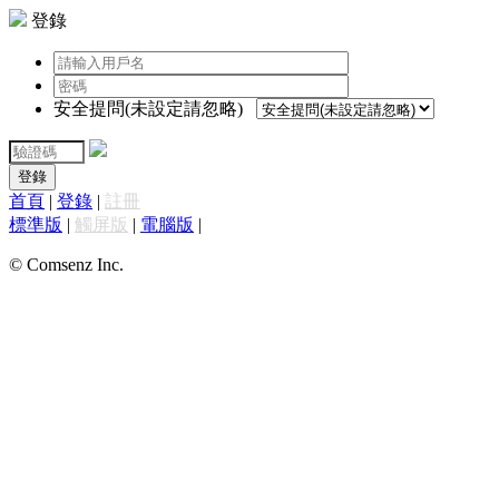
登錄
安全提問(未設定請忽略)
登錄
首頁
|
登錄
|
註冊
標準版
|
觸屏版
|
電腦版
|
© Comsenz Inc.