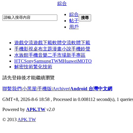
綜合
綜合
搜尋
帖子
用戶
遊戲交流
遊戲下載
軟體交流
軟體下載
手機影視
桌布主題
漫畫小說
手機鈴聲
水族館
手機音樂
二手市場
新手專區
HTC
Sony
Samsung
TWM
Huawei
MOTO
解密技術
繁化技術
請先登錄後才能繼續瀏覽
聯繫我們
|
小黑屋
|
手機版
|
Archiver
|
Android 台灣中文網
GMT+8, 2026-8-6 18:58
, Processed in 0.008112 second(s), 1 quer
Powered by
APK.TW
v2.0
© 2013
APK.TW