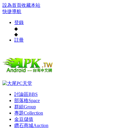
設為首頁
收藏本站
快捷導航
登錄
◆
◆
註冊
討論區
BBS
部落格
Space
群組
Group
專題
Collection
金豆儲值
鑽石商城
Auction