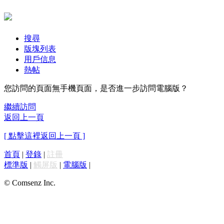
搜尋
版塊列表
用戶信息
熱帖
您訪問的頁面無手機頁面，是否進一步訪問電腦版？
繼續訪問
返回上一頁
[ 點擊這裡返回上一頁 ]
首頁
|
登錄
|
註冊
標準版
|
觸屏版
|
電腦版
|
© Comsenz Inc.