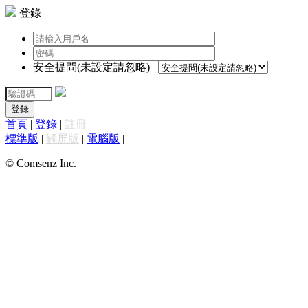
登錄
安全提問(未設定請忽略)
登錄
首頁
|
登錄
|
註冊
標準版
|
觸屏版
|
電腦版
|
© Comsenz Inc.