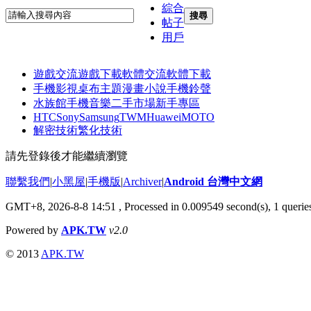
綜合
搜尋
帖子
用戶
遊戲交流
遊戲下載
軟體交流
軟體下載
手機影視
桌布主題
漫畫小說
手機鈴聲
水族館
手機音樂
二手市場
新手專區
HTC
Sony
Samsung
TWM
Huawei
MOTO
解密技術
繁化技術
請先登錄後才能繼續瀏覽
聯繫我們
|
小黑屋
|
手機版
|
Archiver
|
Android 台灣中文網
GMT+8, 2026-8-8 14:51
, Processed in 0.009549 second(s), 1 quer
Powered by
APK.TW
v2.0
© 2013
APK.TW