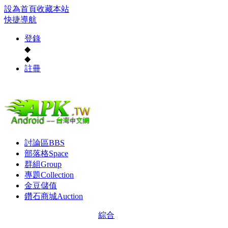
設為首頁
收藏本站
快捷導航
登錄
◆
◆
註冊
討論區
BBS
部落格
Space
群組
Group
專題
Collection
金豆儲值
鑽石商城
Auction
綜合