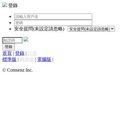
登錄
安全提問(未設定請忽略)
登錄
首頁
|
登錄
|
註冊
標準版
|
觸屏版
|
電腦版
|
© Comsenz Inc.