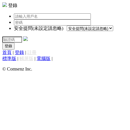
登錄
安全提問(未設定請忽略)
登錄
首頁
|
登錄
|
註冊
標準版
|
觸屏版
|
電腦版
|
© Comsenz Inc.