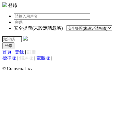
登錄
安全提問(未設定請忽略)
登錄
首頁
|
登錄
|
註冊
標準版
|
觸屏版
|
電腦版
|
© Comsenz Inc.