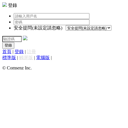
登錄
安全提問(未設定請忽略)
登錄
首頁
|
登錄
|
註冊
標準版
|
觸屏版
|
電腦版
|
© Comsenz Inc.