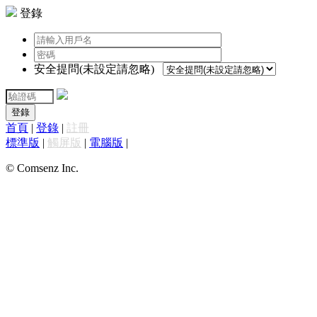
登錄
安全提問(未設定請忽略)
登錄
首頁
|
登錄
|
註冊
標準版
|
觸屏版
|
電腦版
|
© Comsenz Inc.