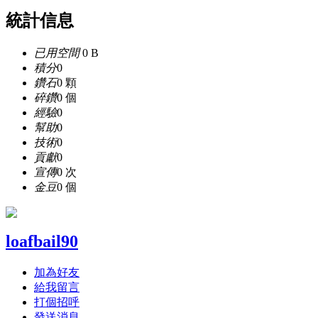
統計信息
已用空間
0 B
積分
0
鑽石
0 顆
碎鑽
0 個
經驗
0
幫助
0
技術
0
貢獻
0
宣傳
0 次
金豆
0 個
loafbail90
加為好友
給我留言
打個招呼
發送消息