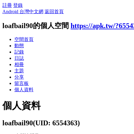
註冊
登錄
Android 台灣中文網
返回首頁
loafbail90的個人空間
https://apk.tw/?655
空間首頁
動態
記錄
日誌
相冊
主題
分享
留言板
個人資料
個人資料
loafbail90
(UID: 6554363)