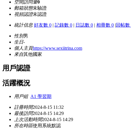
空間訪問量
0
郵箱狀態
未驗證
視頻認證
未認證
統計信息
好友數 0
|
記錄數 0
|
日誌數 0
|
相冊數 0
|
回帖數 
性別
男
生日
-
個人主頁
https://www.sexiitrina.com
來自
其他國家
用戶認證
活躍概況
用戶組
A1 學習期
註冊時間
2024-8-15 11:32
最後訪問
2024-8-15 14:29
上次活動時間
2024-8-15 14:29
所在時區
使用系統默認