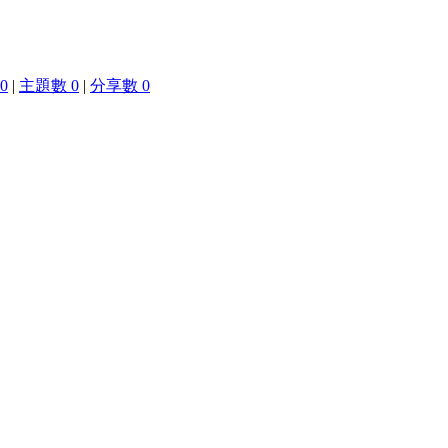
0
|
主題數 0
|
分享數 0