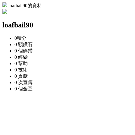
loafbail90的資料
loafbail90
0
積分
0 顆
鑽石
0 個
碎鑽
0
經驗
0
幫助
0
技術
0
貢獻
0 次
宣傳
0 個
金豆