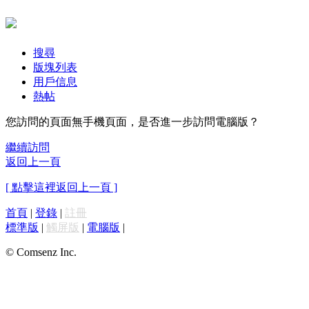
搜尋
版塊列表
用戶信息
熱帖
您訪問的頁面無手機頁面，是否進一步訪問電腦版？
繼續訪問
返回上一頁
[ 點擊這裡返回上一頁 ]
首頁
|
登錄
|
註冊
標準版
|
觸屏版
|
電腦版
|
© Comsenz Inc.