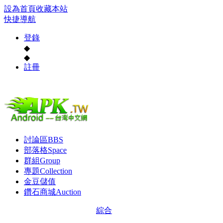
設為首頁
收藏本站
快捷導航
登錄
◆
◆
註冊
討論區
BBS
部落格
Space
群組
Group
專題
Collection
金豆儲值
鑽石商城
Auction
綜合