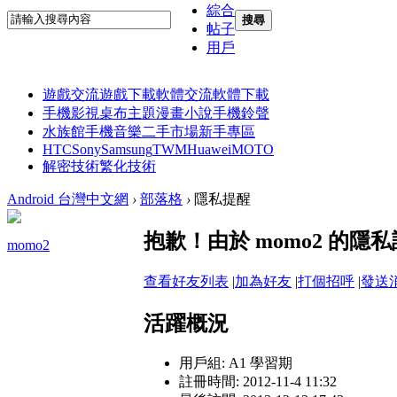
綜合
搜尋
帖子
用戶
遊戲交流
遊戲下載
軟體交流
軟體下載
手機影視
桌布主題
漫畫小說
手機鈴聲
水族館
手機音樂
二手市場
新手專區
HTC
Sony
Samsung
TWM
Huawei
MOTO
解密技術
繁化技術
Android 台灣中文網
›
部落格
›
隱私提醒
抱歉！由於 momo2 的
momo2
查看好友列表
|
加為好友
|
打個招呼
|
發送
活躍概況
用戶組:
A1 學習期
註冊時間: 2012-11-4 11:32