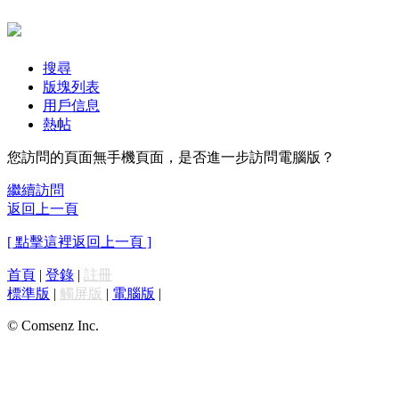
搜尋
版塊列表
用戶信息
熱帖
您訪問的頁面無手機頁面，是否進一步訪問電腦版？
繼續訪問
返回上一頁
[ 點擊這裡返回上一頁 ]
首頁
|
登錄
|
註冊
標準版
|
觸屏版
|
電腦版
|
© Comsenz Inc.