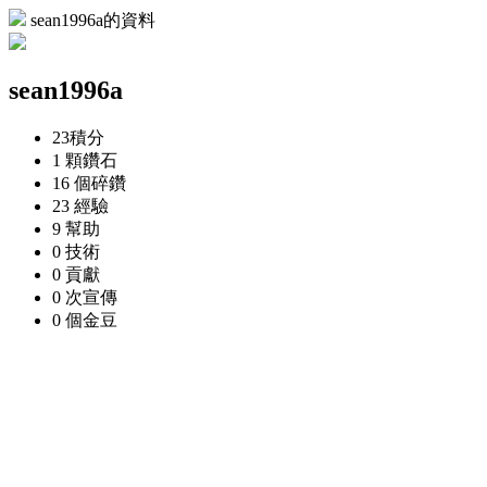
sean1996a的資料
sean1996a
23
積分
1 顆
鑽石
16 個
碎鑽
23
經驗
9
幫助
0
技術
0
貢獻
0 次
宣傳
0 個
金豆