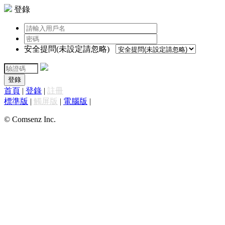
登錄
安全提問(未設定請忽略)
登錄
首頁
|
登錄
|
註冊
標準版
|
觸屏版
|
電腦版
|
© Comsenz Inc.