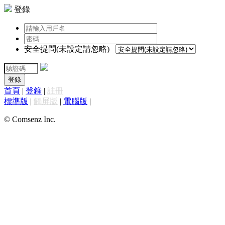
登錄
安全提問(未設定請忽略)
登錄
首頁
|
登錄
|
註冊
標準版
|
觸屏版
|
電腦版
|
© Comsenz Inc.