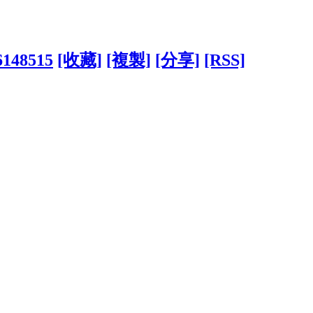
?6148515
[收藏]
[複製]
[分享]
[RSS]