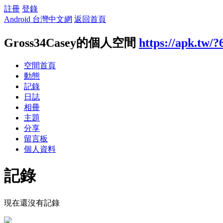
註冊
登錄
Android 台灣中文網
返回首頁
Gross34Casey的個人空間
https://apk.tw/
空間首頁
動態
記錄
日誌
相冊
主題
分享
留言板
個人資料
記錄
現在還沒有記錄