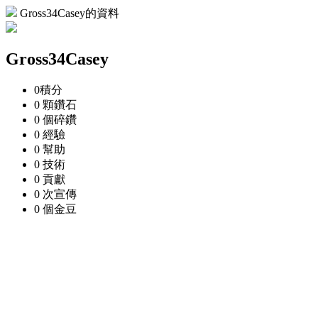
Gross34Casey的資料
Gross34Casey
0
積分
0 顆
鑽石
0 個
碎鑽
0
經驗
0
幫助
0
技術
0
貢獻
0 次
宣傳
0 個
金豆