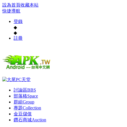
設為首頁
收藏本站
快捷導航
登錄
◆
◆
註冊
討論區
BBS
部落格
Space
群組
Group
專題
Collection
金豆儲值
鑽石商城
Auction