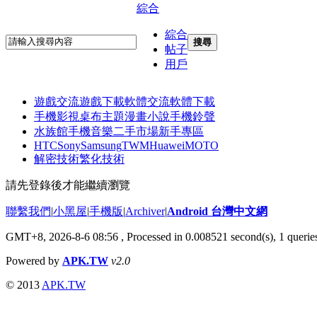
綜合
綜合
搜尋
帖子
用戶
遊戲交流
遊戲下載
軟體交流
軟體下載
手機影視
桌布主題
漫畫小說
手機鈴聲
水族館
手機音樂
二手市場
新手專區
HTC
Sony
Samsung
TWM
Huawei
MOTO
解密技術
繁化技術
請先登錄後才能繼續瀏覽
聯繫我們
|
小黑屋
|
手機版
|
Archiver
|
Android 台灣中文網
GMT+8, 2026-8-6 08:56
, Processed in 0.008521 second(s), 1 quer
Powered by
APK.TW
v2.0
© 2013
APK.TW