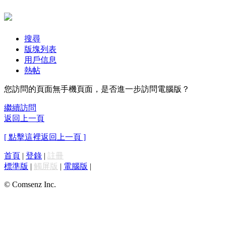
搜尋
版塊列表
用戶信息
熱帖
您訪問的頁面無手機頁面，是否進一步訪問電腦版？
繼續訪問
返回上一頁
[ 點擊這裡返回上一頁 ]
首頁
|
登錄
|
註冊
標準版
|
觸屏版
|
電腦版
|
© Comsenz Inc.