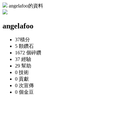
angelafoo的資料
angelafoo
37
積分
5 顆
鑽石
1672 個
碎鑽
37
經驗
29
幫助
0
技術
0
貢獻
0 次
宣傳
0 個
金豆