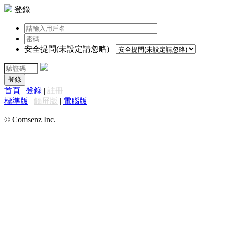
登錄
安全提問(未設定請忽略)
登錄
首頁
|
登錄
|
註冊
標準版
|
觸屏版
|
電腦版
|
© Comsenz Inc.