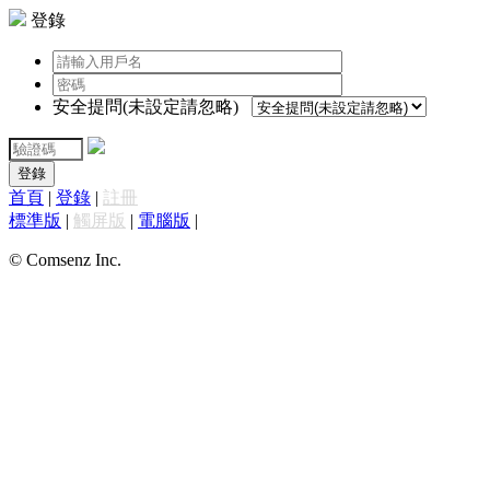
登錄
安全提問(未設定請忽略)
登錄
首頁
|
登錄
|
註冊
標準版
|
觸屏版
|
電腦版
|
© Comsenz Inc.