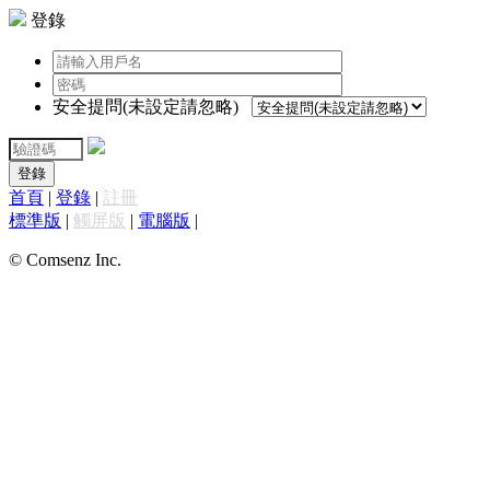
登錄
安全提問(未設定請忽略)
登錄
首頁
|
登錄
|
註冊
標準版
|
觸屏版
|
電腦版
|
© Comsenz Inc.