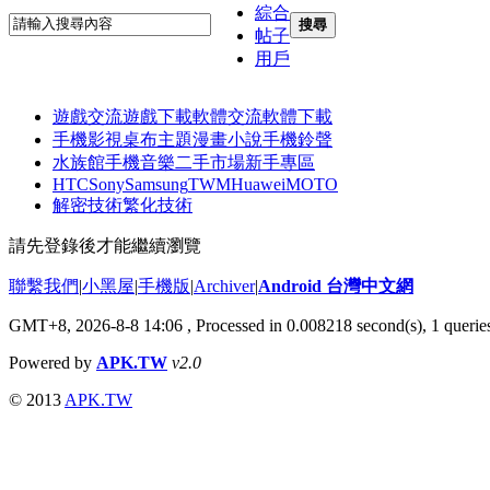
綜合
搜尋
帖子
用戶
遊戲交流
遊戲下載
軟體交流
軟體下載
手機影視
桌布主題
漫畫小說
手機鈴聲
水族館
手機音樂
二手市場
新手專區
HTC
Sony
Samsung
TWM
Huawei
MOTO
解密技術
繁化技術
請先登錄後才能繼續瀏覽
聯繫我們
|
小黑屋
|
手機版
|
Archiver
|
Android 台灣中文網
GMT+8, 2026-8-8 14:06
, Processed in 0.008218 second(s), 1 quer
Powered by
APK.TW
v2.0
© 2013
APK.TW