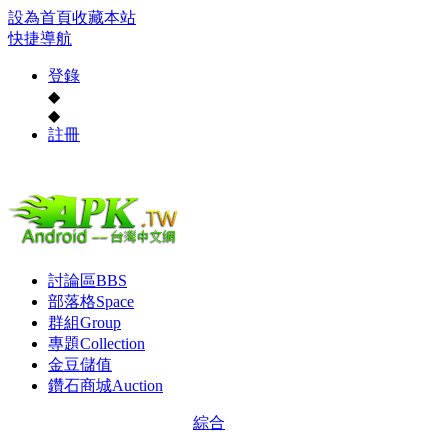
設為首頁
收藏本站
快捷導航
登錄
◆
◆
註冊
討論區
BBS
部落格
Space
群組
Group
專題
Collection
金豆儲值
鑽石商城
Auction
綜合